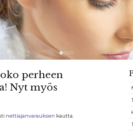
 koko perheen
P
sa! Nyt myös
sti
nettiajanvarauksen
kautta.