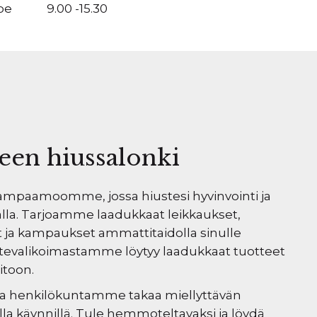
pe
9.00 -15.30
een hiussalonki
kampaamoomme, jossa hiustesi hyvinvointi ja
jalla. Tarjoamme laadukkaat leikkaukset,
t ja kampaukset ammattitaidolla sinulle
uotevalikoimastamme löytyy laadukkaat tuotteet
itoon.
va henkilökuntamme takaa miellyttävän
a käynnillä. Tule hemmoteltavaksi ja löydä