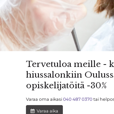
Tervetuloa meille -
hiussalonkiin Oulus
opiskelijatöitä -30%
Varaa oma aikasi
040 487 0370
tai helpo
Varaa aika