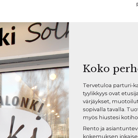
Koko perh
Tervetuloa parturi-
tyylikkyys ovat etusi
värjäykset, muotoilu
sopivalla tavalla. T
myös hiustesi kotiho
Rento ja asiantunte
kokemuksen jokaisell