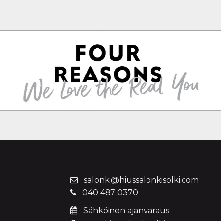
salonki@hiussalonkisolki.com
040 487 0370
Sähköinen ajanvaraus